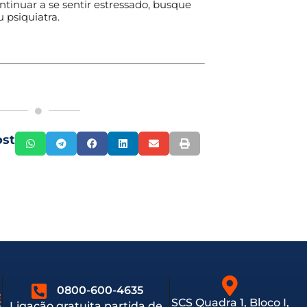
inuar a se sentir estressado, busque
 psiquiatra.
ost
0800-600-4635
SCS Quadra 1, Bloco I,
Ligação gratuita partida de