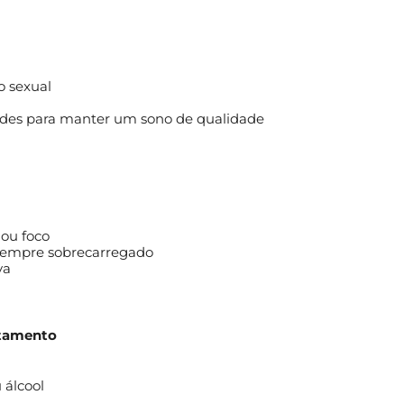
o sexual
dades para manter um sono de qualidade
 ou foco
sempre sobrecarregado
va
rtamento
 álcool