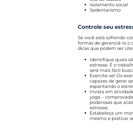
Isolamento social
Sedentarismo
Controle seu estres
Se você está sofrendo co
formas de gerenciá-lo o 
dicas que podem ser útei
Identifique quais s
estresse. É o traba
será mais fácil busc
Exercite-se! Os exer
capazes de gerar s
espantando o estres
Invista em atividad
yoga – comprovada
poderosas que aca
estresse;
Estabeleça um mome
mesmo e praticar s
.