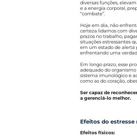
diversas funções, elevam 
e a energia corporal, pre
“combate”.
Hoje em dia, não enfren
certeza lidamos com dive
prazos no trabalho, pagar 
situações estressantes 
em um estado de alerta
enfrentando uma verdade
Em longo prazo, esse pr
adequado do organismo 
sistema imunológico e a
como as do coração, obes
Ser capaz de reconhecer
a gerenciá-lo melhor.
Efeitos do estresse
Efeitos físicos: