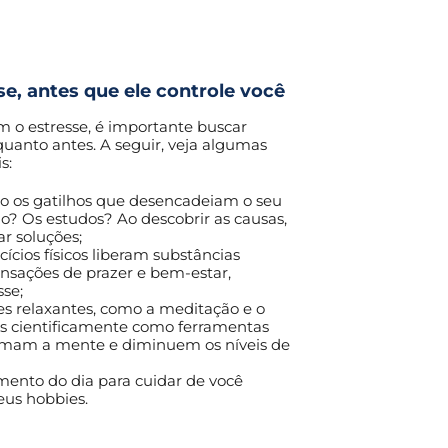
se, antes que ele controle você
m o estresse, é importante buscar
quanto antes. A seguir, veja algumas
s:
ão os gatilhos que desencadeiam o seu
lho? Os estudos? Ao descobrir as causas,
ar soluções;
cícios físicos liberam substâncias
ensações de prazer e bem-estar,
se;
es relaxantes, como a meditação e o
s cientificamente como ferramentas
lmam a mente e diminuem os níveis de
nto do dia para cuidar de você
eus hobbies.