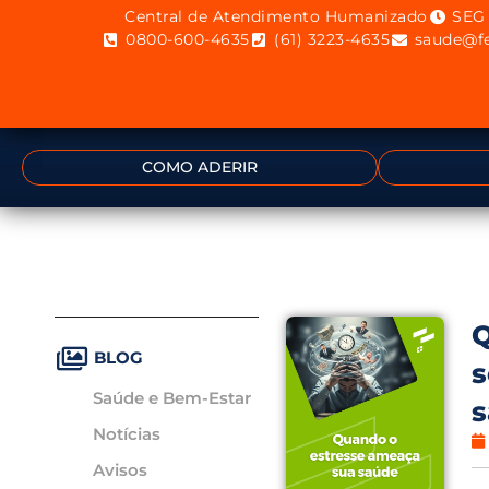
Central de Atendimento Humanizado
SEG 
0800-600-4635
(61) 3223-4635
saude@fe
COMO ADERIR
Q
BLOG
s
Saúde e Bem-Estar
Notícias
Avisos