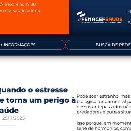
À SEX: 9 às 17:30
nacefsaude.com.br
B
+ INFORMAÇÕES
BUSCA DE REDE
uando o estresse
Pode soar estranho, mas
e torna um perigo à
biológico fundamental p
nossos antepassados não
saúde
predadores e outras situ
25/11/2025
Isso porque, em momento
série de hormônios, como