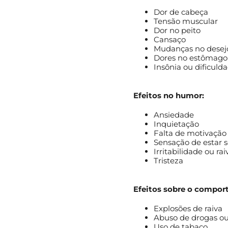
Dor de cabeça
Tensão muscular
Dor no peito
Cansaço
Mudanças no desej
Dores no estômago
Insônia ou dificul
Efeitos no humor:
Ansiedade
Inquietação
Falta de motivação
Sensação de estar 
Irritabilidade ou rai
Tristeza
Efeitos sobre o compo
Explosões de raiva
Abuso de drogas ou
Uso de tabaco