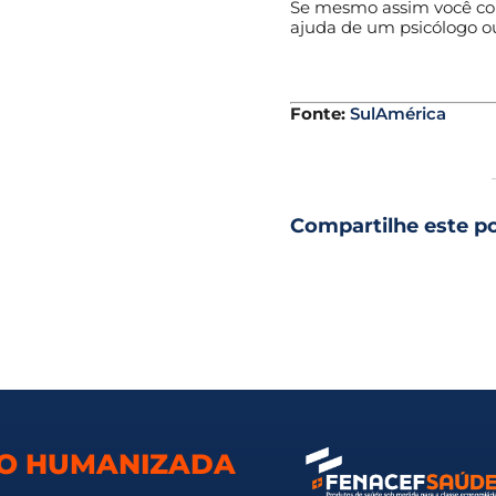
Se mesmo assim você cont
ajuda de um psicólogo ou
.
Fonte:
SulAmérica
Compartilhe este p
TO HUMANIZADA