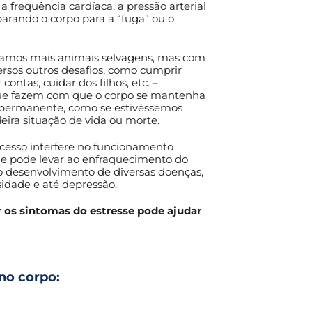
a frequência cardíaca, a pressão arterial
parando o corpo para a “fuga” ou o
tamos mais animais selvagens, mas com
rsos outros desafios, como cumprir
contas, cuidar dos filhos, etc. –
que fazem com que o corpo se mantenha
 permanente, como se estivéssemos
ira situação de vida ou morte.
ocesso interfere no funcionamento
e pode levar ao enfraquecimento do
o desenvolvimento de diversas doenças,
idade e até depressão.
 os sintomas do estresse pode ajudar
 no corpo: