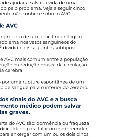
de ajudar a salvar a vida de uma
do pelo problema. Veja a seguir cinco
mente não conhece sobre o AVC:
de AVC
rgimento de um déficit neurológico
roblema nos vasos sanguíneos do
É dividido nos seguintes subtipos:
 de AVC mais comum entre a população
trução ou redução brusca da circulação
a cerebral.
o por uma ruptura espontânea de um
 de sangue para o interior do cérebro.
os sinais do AVC e a busca
imento médico podem salvar
las graves.
alerta do AVC são: dormência ou fraqueza
; dificuldade para falar ou compreender
a para enxergar com um ou os dois olhos;