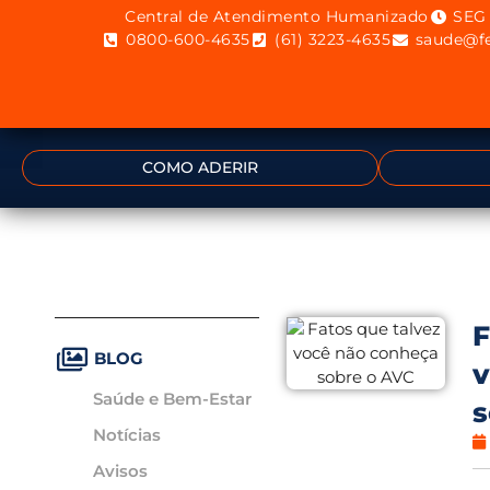
Central de Atendimento Humanizado
SEG 
0800-600-4635
(61) 3223-4635
saude@fe
COMO ADERIR
F
BLOG
v
Saúde e Bem-Estar
s
Notícias
Avisos