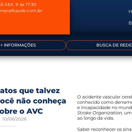
À SEX: 9 às 17:30
nacefsaude.com.br
B
+ INFORMAÇÕES
BUSCA DE REDE
atos que talvez
O acidente vascular cere
ocê não conheça
conhecido como derrame, 
e incapacidade no mund
obre o AVC
Stroke Organization,
uma
ao longo da vida.
10/06/2026
Saber reconhecer os sina