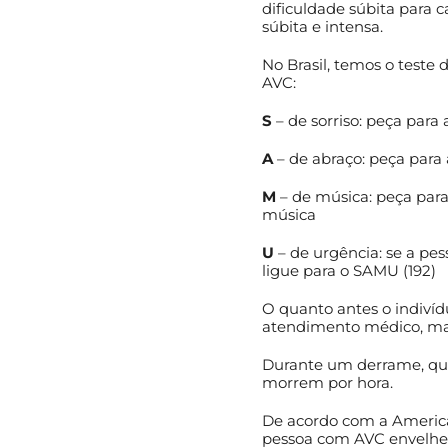
dificuldade súbita para c
súbita e intensa.
No Brasil, temos o teste 
AVC:
S
– de sorriso: peça para 
A
– de abraço: peça para
M
– de música: peça par
música
U
– de urgência: se a pes
ligue para o SAMU (192)
O quanto antes o indiví
atendimento médico, mais
Durante um derrame, qua
morrem por hora.
De acordo com a America
pessoa com AVC envelhec