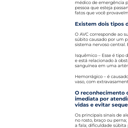
médico de emergência po
pessoa que esteja passan
fatos que você provavel
Existem dois tipos 
O AVC corresponde ao su
súbito causado por um p
sistema nervoso central. 
Isquêmico – Esse é tipo
e está relacionado à obs
sanguínea em uma artéri
Hemorrágico – é causad
vaso, com extravasamento
O reconhecimento d
imediata por atend
vidas e evitar seque
Os principais sinais de 
no rosto, braço ou perna
a fala; dificuldade súbit