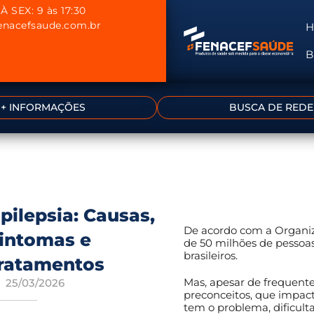
À SEX: 9 às 17:30
nacefsaude.com.br
B
+ INFORMAÇÕES
BUSCA DE REDE
pilepsia: Causas,
De acordo com a Organiz
intomas e
de 50 milhões de pessoa
brasileiros.
ratamentos
Mas, apesar de frequent
25/03/2026
preconceitos, que impa
tem o problema, dificult