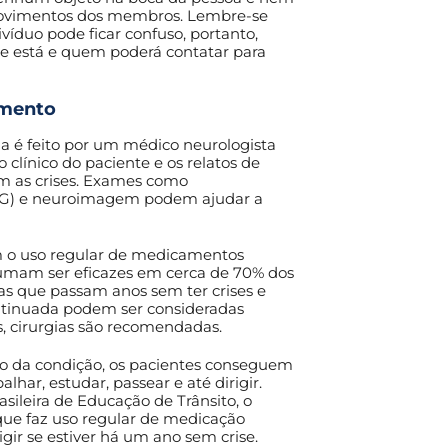
movimentos dos membros. Lembre-se
ivíduo pode ficar confuso, portanto,
de está e quem poderá contatar para
amento
ia é feito por um médico neurologista
co clínico do paciente e os relatos de
m as crises. Exames como
EG) e neuroimagem podem ajudar a
m o uso regular de medicamentos
tumam ser eficazes em cerca de 70% dos
oas que passam anos sem ter crises e
tinuada podem ser consideradas
, cirurgias são recomendadas.
o da condição, os pacientes conseguem
lhar, estudar, passear e até dirigir.
sileira de Educação de Trânsito, o
que faz uso regular de medicação
rigir se estiver há um ano sem crise.