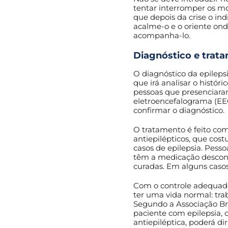
tentar interromper os 
que depois da crise o ind
acalme-o e o oriente on
acompanha-lo.
Diagnóstico e trat
O diagnóstico da epileps
que irá analisar o históri
pessoas que presenciara
eletroencefalograma (E
confirmar o diagnóstico.
O tratamento é feito co
antiepilépticos, que cos
casos de epilepsia. Pess
têm a medicação descon
curadas. Em alguns casos
Com o controle adequad
ter uma vida normal: traba
Segundo a Associação Bra
paciente com epilepsia, 
antiepiléptica, poderá di