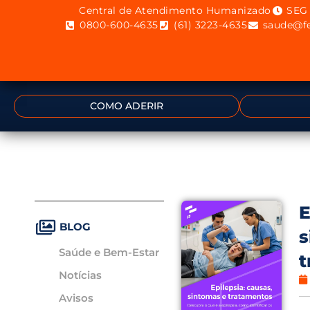
Central de Atendimento Humanizado
SEG 
0800-600-4635
(61) 3223-4635
saude@fe
COMO ADERIR
E
BLOG
s
Saúde e Bem-Estar
t
Notícias
Avisos