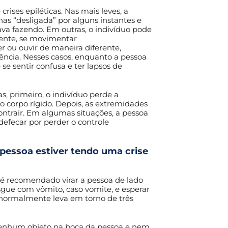
crises epiléticas. Nas mais leves, a
as “desligada” por alguns instantes e
va fazendo. Em outras, o indivíduo pode
ente, se movimentar
 ou ouvir de maneira diferente,
ência. Nesses casos, enquanto a pessoa
 se sentir confusa e ter lapsos de
as, primeiro, o indivíduo perde a
o corpo rígido. Depois, as extremidades
ntrair. Em algumas situações, a pessoa
defecar por perder o controle
pessoa estiver tendo uma crise
, é recomendado virar a pessoa de lado
sgue com vômito, caso vomite, e esperar
 normalmente leva em torno de três
nenhum objeto na boca da pessoa e nem