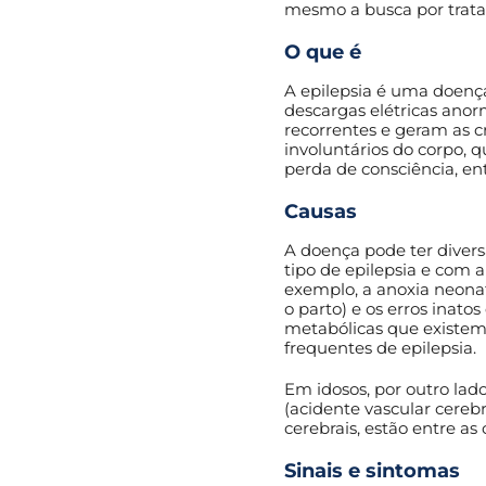
mesmo a busca por trat
O que é
A epilepsia é uma doença
descargas elétricas anor
recorrentes e geram as c
involuntários do corpo,
perda de consciência, en
Causas
A doença pode ter diver
tipo de epilepsia e com a
exemplo, a anoxia neonat
o parto) e os erros inato
metabólicas que existem
frequentes de epilepsia.
Em idosos, por outro lad
(acidente vascular cereb
cerebrais, estão entre as
Sinais e sintomas