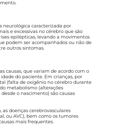
amento.
 neurológica caracterizada por
mais e excessivas no cérebro que são
rises epilépticas, levando a movimentos
 que podem ser acompanhados ou não de
tre outros sintomas.
sas causas, que variam de acordo com o
 idade do paciente. Em crianças, por
al (falta de oxigênio no cérebro durante
s do metabolismo (alterações
 desde o nascimento) são causas
o, as doenças cerebrovasculares
ral, ou AVC), bem como os tumores
 causas mais frequentes.