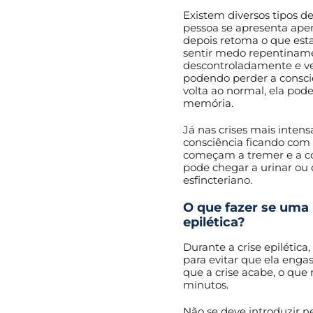
Existem diversos tipos de 
pessoa se apresenta apen
depois retoma o que esta
sentir medo repentinam
descontroladamente e ver
podendo perder a consci
volta ao normal, ela pode
memória.
Já nas crises mais intens
consciência ficando com 
começam a tremer e a co
pode chegar a urinar ou 
esfincteriano.
O que fazer se uma 
epilética?
Durante a crise epilética
para evitar que ela enga
que a crise acabe, o que
minutos.
Não se deve introduzir 