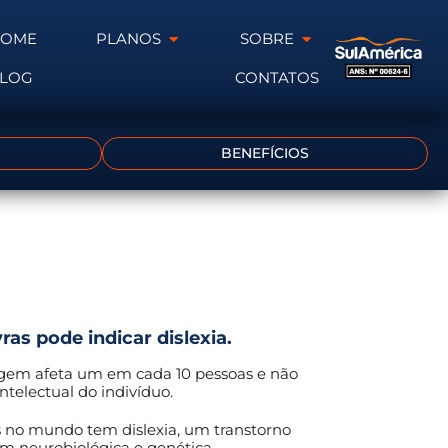
HOME
PLANOS
SOBRE
LOG
CONTATOS
BENEFÍCIOS
vras pode indicar dislexia.
gem afeta um em cada 10 pessoas e não
ntelectual do indivíduo.
no mundo tem dislexia, um transtorno
m neurobiológica e genética,