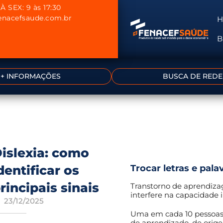
À SEX: 9 às 17:30
nacefsaude.com.br
B
+ INFORMAÇÕES
BUSCA DE REDE
islexia: como
dentificar os
Trocar letras e pala
rincipais sinais
Transtorno de aprendiza
interfere na capacidade i
23/12/2025
Uma em cada 10 pessoas 
de aprendizado, de orige