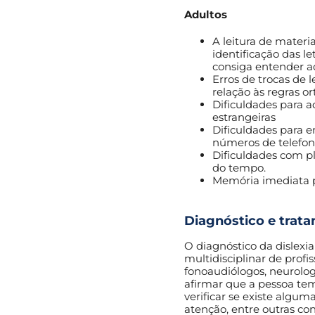
Adultos
A leitura de materia
identificação das l
consiga entender a
Erros de trocas de
relação às regras or
Dificuldades para 
estrangeiras
Dificuldades para e
números de telefon
Dificuldades com p
do tempo.
Memória imediata 
.
Diagnóstico e trat
O diagnóstico da dislex
multidisciplinar de profis
fonoaudiólogos, neurologi
afirmar que a pessoa tem 
verificar se existe alguma
atenção, entre outras co