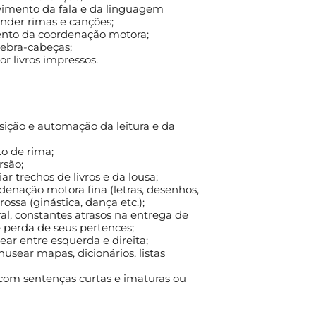
vimento da fala e da linguagem
nder rimas e canções;
nto da coordenação motora;
ebra-cabeças;
or livros impressos.
sição e automação da leitura e da
o de rima;
rsão;
r trechos de livros e da lousa;
denação motora fina (letras, desenhos,
rossa (ginástica, dança etc.);
l, constantes atrasos na entrega de
e perda de seus pertences;
ar entre esquerda e direita;
sear mapas, dicionários, listas
 com sentenças curtas e imaturas ou