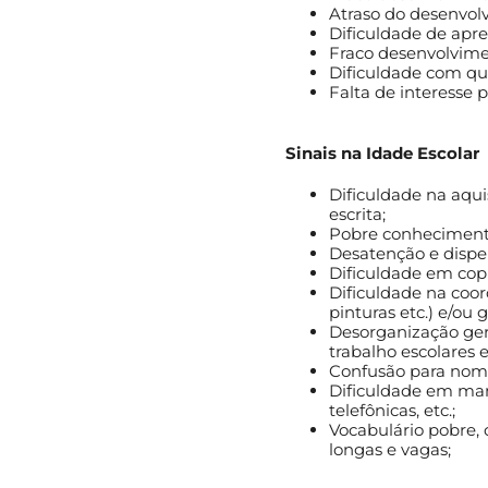
Atraso do desenvol
Dificuldade de apre
Fraco desenvolvime
Dificuldade com qu
Falta de interesse p
.
Sinais na Idade Escolar
Dificuldade na aqui
escrita;
Pobre conheciment
Desatenção e dispe
Dificuldade em copia
Dificuldade na coor
pinturas etc.) e/ou g
Desorganização gera
trabalho escolares 
Confusão para nome
Dificuldade em manu
telefônicas, etc.;
Vocabulário pobre,
longas e vagas;
.