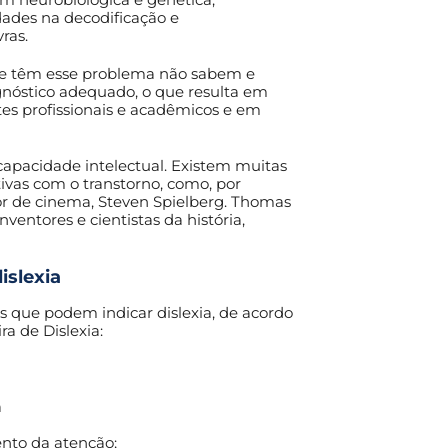
ldades na decodificação e
ras.
ue têm esse problema não sabem e
óstico adequado, o que resulta em
es profissionais e acadêmicos e em
 capacidade intelectual. Existem muitas
tivas com o transtorno, como, por
or de cinema, Steven Spielberg. Thomas
ventores e cientistas da história,
islexia
is que podem indicar dislexia, de acordo
ra de Dislexia:
a
nto da atenção;