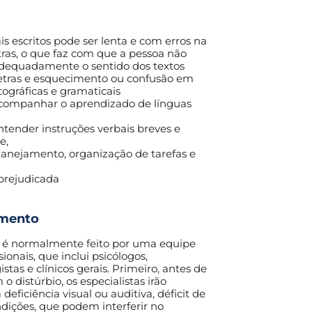
is escritos pode ser lenta e com erros na
etras, o que faz com que a pessoa não
dequadamente o sentido dos textos
 letras e esquecimento ou confusão em
tográficas e gramaticais
acompanhar o aprendizado de línguas
ntender instruções verbais breves e
e,
lanejamento, organização de tarefas e
prejudicada
amento
ia é normalmente feito por uma equipe
sionais, que inclui psicólogos,
stas e clínicos gerais. Primeiro, antes de
o distúrbio, os especialistas irão
 deficiência visual ou auditiva, déficit de
ndições, que podem interferir no