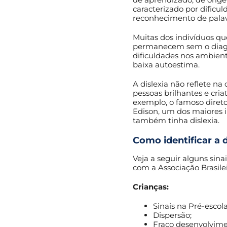
caracterizado por dificu
reconhecimento de palav
Muitas dos indivíduos q
permanecem sem o diagn
dificuldades nos ambient
baixa autoestima.
A dislexia não reflete na
pessoas brilhantes e cria
exemplo, o famoso diret
Edison, um dos maiores in
também tinha dislexia.
Como identificar a d
Veja a seguir alguns sina
com a Associação Brasilei
Crianças:
Sinais na Pré-escol
Dispersão;
Fraco desenvolvime