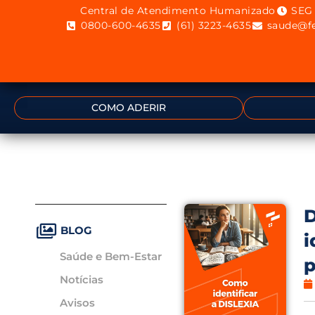
Central de Atendimento Humanizado
SEG 
0800-600-4635
(61) 3223-4635
saude@fe
COMO ADERIR
D
BLOG
i
Saúde e Bem-Estar
p
Notícias
Avisos