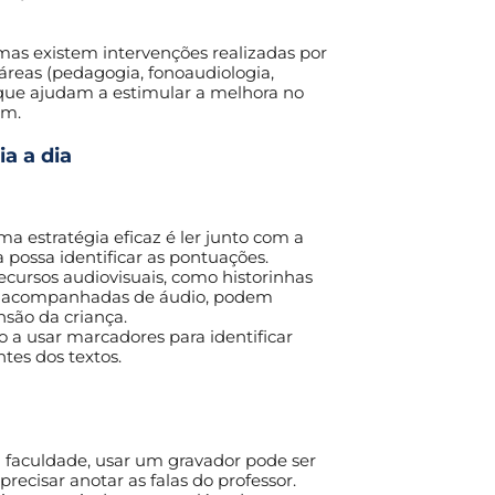
 mas existem intervenções realizadas por
 áreas (pedagogia, fonoaudiologia,
) que ajudam a estimular a melhora no
em.
ia a dia
ma estratégia eficaz é ler junto com a
a possa identificar as pontuações.
ecursos audiovisuais, como historinhas
s e acompanhadas de áudio, podem
são da criança.
 a usar marcadores para identificar
tes dos textos.
a faculdade, usar um gravador pode ser
precisar anotar as falas do professor.