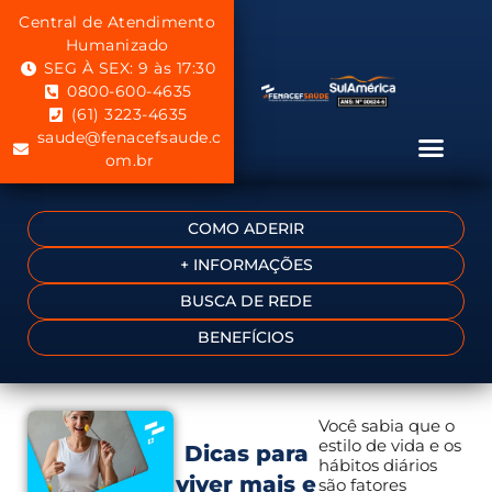
Central de Atendimento
Humanizado
SEG À SEX: 9 às 17:30
0800-600-4635
(61) 3223-4635
saude@fenacefsaude.c
om.br
COMO ADERIR
+ INFORMAÇÕES
BUSCA DE REDE
BENEFÍCIOS
Você sabia que o
estilo de vida e os
Dicas para
hábitos diários
viver mais e
são fatores