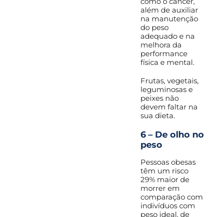
como o câncer,
além de auxiliar
na manutenção
do peso
adequado e na
melhora da
performance
física e mental.
Frutas, vegetais,
leguminosas e
peixes não
devem faltar na
sua dieta.
6 – De olho no
peso
Pessoas obesas
têm um risco
29% maior de
morrer em
comparação com
indivíduos com
peso ideal, de