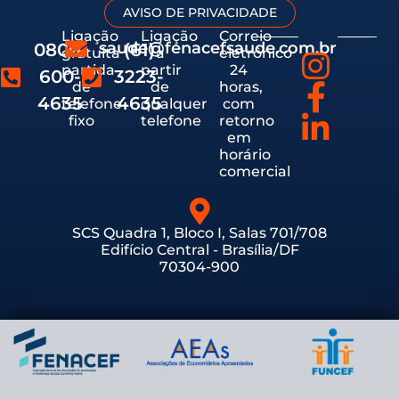
AVISO DE PRIVACIDADE
Ligação
Ligação
Correio
saude@fenacefsaude.com.br
0800-
(61)
gratuita
a
eletrônico
partida
partir
24
600-
3223-
de
de
horas,
4635
4635
telefone
qualquer
com
fixo
telefone
retorno
em
horário
comercial
SCS Quadra 1, Bloco I, Salas 701/708
Edifício Central - Brasília/DF
70304-900