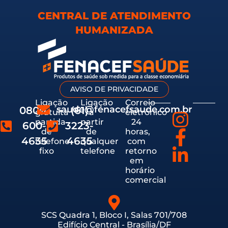
CENTRAL DE ATENDIMENTO
HUMANIZADA
AVISO DE PRIVACIDADE
Ligação
Ligação
Correio
saude@fenacefsaude.com.br
0800-
(61)
gratuita
a
eletrônico
partida
partir
24
600-
3223-
de
de
horas,
4635
4635
telefone
qualquer
com
fixo
telefone
retorno
em
horário
comercial
SCS Quadra 1, Bloco I, Salas 701/708
Edifício Central - Brasília/DF