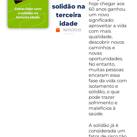
hoje chegar aos
solidão na
60 anos ganhou
terceira
um novo
significado:
idade
aproveitar a vida
16/10/2025
com mais
qualidade,
descobrir novos
caminhos e
novas
oportunidades.
No entanto,
muitas pessoas
encaram essa
fase da vida com
isolamento e
solidão, o que
pode trazer
sofrimento e
malefícios à
saúde.
A solidão já é
considerada um
fator de risco tão