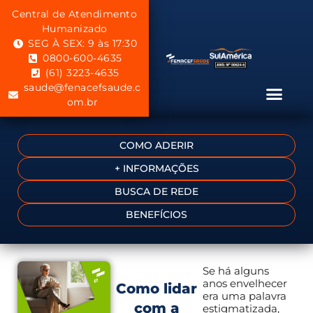
Central de Atendimento
Humanizado
SEG À SEX: 9 às 17:30
0800-600-4635
(61) 3223-4635
saude@fenacefsaude.c
om.br
COMO ADERIR
+ INFORMAÇÕES
BUSCA DE REDE
BENEFÍCIOS
Se há alguns
anos envelhecer
Como lidar
era uma palavra
com a
estigmatizada,